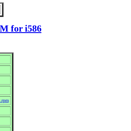
M for i586
c.rpm