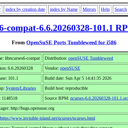
r
index by creation date
index by Name
Mirrors
Help
Search
s6-compat-6.6.20260328-101.1 RP
From
OpenSuSE Ports Tumbleweed for i586
: libncurses6-compat
Distribution:
openSUSE Tumbleweed
ion: 6.6.20260328
Vendor:
openSUSE
ase: 101.1
Build date: Sun Apr 5 14:41:35 2026
up:
System/Libraries
Build host: reproducible
: 1148518
Source RPM:
ncurses-6.6.20260328-101.1.sr
ager: http://bugs.opensuse.org
https://www.invisible-island.net/ncurses/ncurses.html