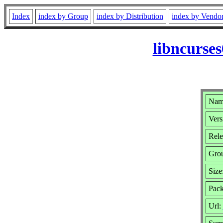
Index
index by Group
index by Distribution
index by Vendo
libncurse
Name
Vers
Rele
Gro
Size
Pack
Url: