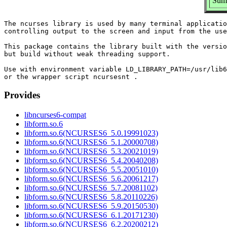
Summ
The ncurses library is used by many terminal applicatio
controlling output to the screen and input from the use
This package contains the library built with the versio
but build without weak threading support.

Use with environment variable LD_LIBRARY_PATH=/usr/lib6
Provides
libncurses6-compat
libform.so.6
libform.so.6(NCURSES6_5.0.19991023)
libform.so.6(NCURSES6_5.1.20000708)
libform.so.6(NCURSES6_5.3.20021019)
libform.so.6(NCURSES6_5.4.20040208)
libform.so.6(NCURSES6_5.5.20051010)
libform.so.6(NCURSES6_5.6.20061217)
libform.so.6(NCURSES6_5.7.20081102)
libform.so.6(NCURSES6_5.8.20110226)
libform.so.6(NCURSES6_5.9.20150530)
libform.so.6(NCURSES6_6.1.20171230)
libform.so.6(NCURSES6_6.2.20200212)