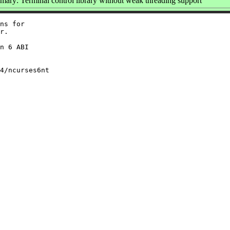
ary: Terminal control library without weak threading support
ns for

r.

n 6 ABI

4/ncurses6nt
