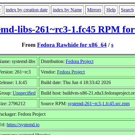
r
index by creation date
index by Name
Mirrors
Help
Search
emd-libs-261~rc3-1.fc45 RPM for
From
Fedora Rawhide for x86_64
/
s
ame: systemd-libs
Distribution:
Fedora Project
ersion: 261~rc3
Vendor:
Fedora Project
elease: 1.fc45
Build date: Thu Jun 4 18:33:42 2026
Group:
Unspecified
Build host: buildvm-x86-21.rdu3.fedoraproject.o
ize: 2796212
Source RPM:
systemd-261~rc3-1.fc45.src.rpm
ackager: Fedora Project
Url:
https://systemd.io