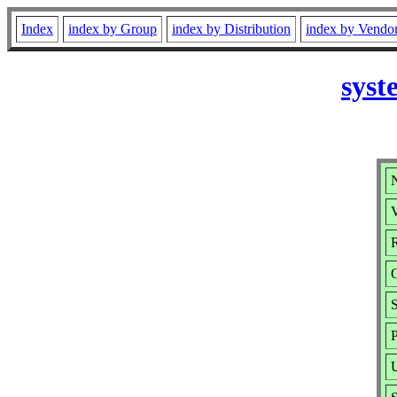
Index
index by Group
index by Distribution
index by Vendo
syst
N
V
R
S
P