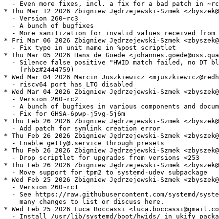
  - Even more fixes, incl. a fix for a bad patch in ~rc
* Thu Mar 12 2026 Zbigniew Jędrzejewski-Szmek <zbyszek@
  - Version 260~rc3

  - A bunch of bugfixes

  - More sanitization for invalid values received from 
* Fri Mar 06 2026 Zbigniew Jędrzejewski-Szmek <zbyszek@
  - Fix typo in unit name in %post scriptlet

* Thu Mar 05 2026 Hans de Goede <johannes.goede@oss.qua
  - Silence false positive "HWID match failed, no DT bl
    (rhbz#2444759)

* Wed Mar 04 2026 Marcin Juszkiewicz <mjuszkiewicz@redh
  - riscv64 port has LTO disabled

* Wed Mar 04 2026 Zbigniew Jędrzejewski-Szmek <zbyszek@
  - Version 260~rc2

  - A bunch of bugfixes in various components and docum
  - Fix for GHSA-6pwp-j5vg-5j6m

* Thu Feb 26 2026 Zbigniew Jędrzejewski-Szmek <zbyszek@
  - Add patch for symlink creation error

* Thu Feb 26 2026 Zbigniew Jędrzejewski-Szmek <zbyszek@
  - Enable getty@.service through presets

* Thu Feb 26 2026 Zbigniew Jędrzejewski-Szmek <zbyszek@
  - Drop scriptlet for upgrades from versions <253

* Thu Feb 26 2026 Zbigniew Jędrzejewski-Szmek <zbyszek@
  - Move support for tpm2 to systemd-udev subpackage

* Wed Feb 25 2026 Zbigniew Jędrzejewski-Szmek <zbyszek@
  - Version 260~rc1

  - See https://raw.githubusercontent.com/systemd/syste
    many changes to list or discuss here.

* Wed Feb 25 2026 Luca Boccassi <luca.boccassi@gmail.co
  - Install /usr/lib/systemd/boot/hwids/ in ukify packa