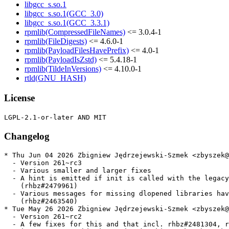
libgcc_s.so.1
libgcc_s.so.1(GCC_3.0)
libgcc_s.so.1(GCC_3.3.1)
rpmlib(CompressedFileNames)
<= 3.0.4-1
rpmlib(FileDigests)
<= 4.6.0-1
rpmlib(PayloadFilesHavePrefix)
<= 4.0-1
rpmlib(PayloadIsZstd)
<= 5.4.18-1
rpmlib(TildeInVersions)
<= 4.10.0-1
rtld(GNU_HASH)
License
Changelog
* Thu Jun 04 2026 Zbigniew Jędrzejewski-Szmek <zbyszek@
  - Version 261~rc3

  - Various smaller and larger fixes

  - A hint is emitted if init is called with the legacy
    (rhbz#2479961)

  - Various messages for missing dlopened libraries hav
    (rhbz#2463540)

* Tue May 26 2026 Zbigniew Jędrzejewski-Szmek <zbyszek@
  - Version 261~rc2

  - A few fixes for this and that incl. rhbz#2481304, r