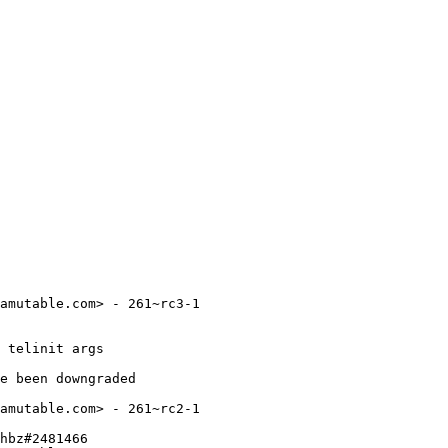
amutable.com> - 261~rc3-1

 telinit args

e been downgraded

amutable.com> - 261~rc2-1

hbz#2481466
