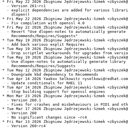
* Fri May 22 2026 Zbigniew Jędrzejewski-Szmek <zbyszek@
  - Version 261~rc1

  - explicit dependencies are added for various librari
    dlopen()

* Fri May 22 2026 Zbigniew Jędrzejewski-Szmek <zbyszek@
  - Fix compilation with openssl 4.0

* Fri May 22 2026 Zbigniew Jędrzejewski-Szmek <zbyszek@
  - Revert "Use dlopen-notes to automatically generate 
    Recommends/Requires/Suggests"

* Tue May 19 2026 Zbigniew Jędrzejewski-Szmek <zbyszek@
  - Add back various explit Requires

* Tue May 19 2026 Zbigniew Jędrzejewski-Szmek <zbyszek@
  - Drop scriptlet workarounds for upgrades from versio
* Tue May 19 2026 Zbigniew Jędrzejewski-Szmek <zbyszek@
  - Use dlopen-notes to automatically generate library

    Recommends/Requires/Suggests

* Tue May 12 2026 Zbigniew Jędrzejewski-Szmek <zbyszek@
  - Downgrade kbd dependency to Recommends

* Tue Apr 14 2026 Yaakov Selkowitz <yselkowi@redhat.com
  - Update conditionals for RHEL 11

* Tue Apr 14 2026 Zbigniew Jędrzejewski-Szmek <zbyszek@
  - Stop building support for openssl engines

* Mon Mar 23 2026 Zbigniew Jędrzejewski-Szmek <zbyszek@
  - Version 260.1

  - Fixes for crashes and misbehaviours in PID1 and oth
* Tue Mar 17 2026 Zbigniew Jędrzejewski-Szmek <zbyszek@
  - Version 260

  - No significant changes since ~rc4

* Fri Mar 13 2026 Zbigniew Jędrzejewski-Szmek <zbyszek@
  - Version 260~rc4
