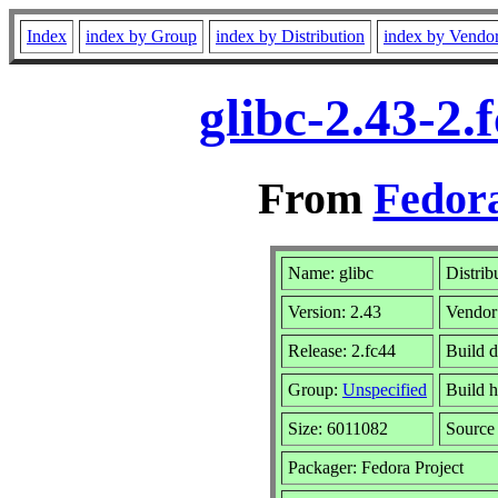
Index
index by Group
index by Distribution
index by Vendo
glibc-2.43-2
From
Fedora
Name: glibc
Distrib
Version: 2.43
Vendor
Release: 2.fc44
Build 
Group:
Unspecified
Build h
Size: 6011082
Sourc
Packager: Fedora Project