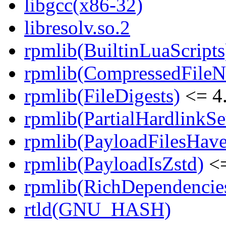
libgcc(x86-32)
libresolv.so.2
rpmlib(BuiltinLuaScripts
rpmlib(CompressedFile
rpmlib(FileDigests)
<= 4.
rpmlib(PartialHardlinkSe
rpmlib(PayloadFilesHave
rpmlib(PayloadIsZstd)
<=
rpmlib(RichDependencie
rtld(GNU_HASH)