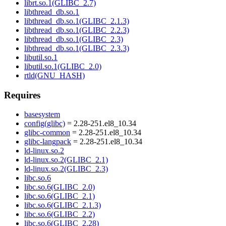
librt.so.1(GLIBC_2.7)
libthread_db.so.1
libthread_db.so.1(GLIBC_2.1.3)
libthread_db.so.1(GLIBC_2.2.3)
libthread_db.so.1(GLIBC_2.3)
libthread_db.so.1(GLIBC_2.3.3)
libutil.so.1
libutil.so.1(GLIBC_2.0)
rtld(GNU_HASH)
Requires
basesystem
config(glibc)
= 2.28-251.el8_10.34
glibc-common
= 2.28-251.el8_10.34
glibc-langpack
= 2.28-251.el8_10.34
ld-linux.so.2
ld-linux.so.2(GLIBC_2.1)
ld-linux.so.2(GLIBC_2.3)
libc.so.6
libc.so.6(GLIBC_2.0)
libc.so.6(GLIBC_2.1)
libc.so.6(GLIBC_2.1.3)
libc.so.6(GLIBC_2.2)
libc.so.6(GLIBC_2.28)