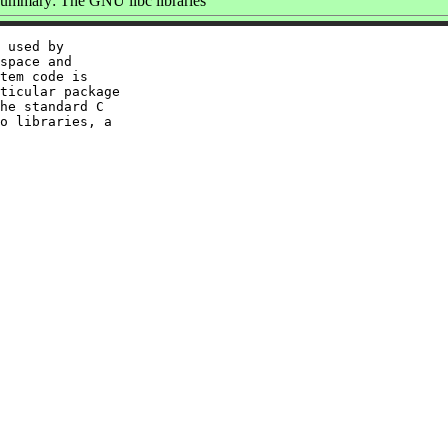
ummary: The GNU libc libraries
 used by

space and

tem code is

ticular package

he standard C

o libraries, a
