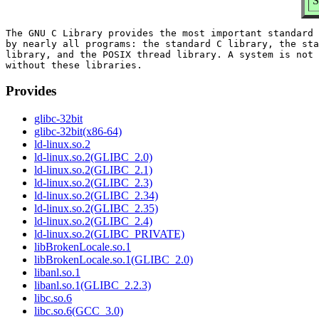
S
The GNU C Library provides the most important standard 
by nearly all programs: the standard C library, the sta
library, and the POSIX thread library. A system is not 
Provides
glibc-32bit
glibc-32bit(x86-64)
ld-linux.so.2
ld-linux.so.2(GLIBC_2.0)
ld-linux.so.2(GLIBC_2.1)
ld-linux.so.2(GLIBC_2.3)
ld-linux.so.2(GLIBC_2.34)
ld-linux.so.2(GLIBC_2.35)
ld-linux.so.2(GLIBC_2.4)
ld-linux.so.2(GLIBC_PRIVATE)
libBrokenLocale.so.1
libBrokenLocale.so.1(GLIBC_2.0)
libanl.so.1
libanl.so.1(GLIBC_2.2.3)
libc.so.6
libc.so.6(GCC_3.0)