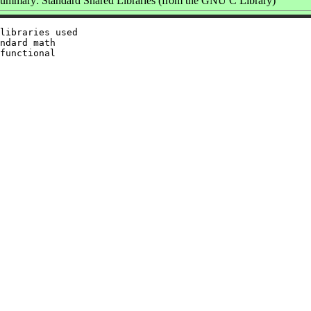
ummary: Standard Shared Libraries (from the GNU C Library)
libraries used

ndard math

functional
