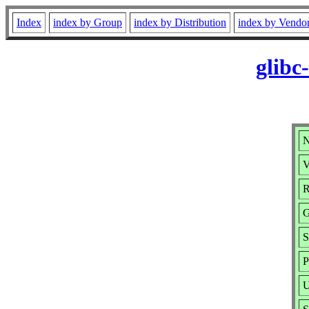
Index
index by Group
index by Distribution
index by Vendo
glibc
N
V
R
G
S
P
U