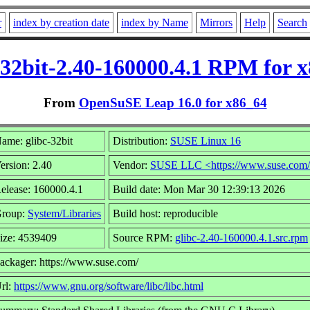
r
index by creation date
index by Name
Mirrors
Help
Search
-32bit-2.40-160000.4.1 RPM for 
From
OpenSuSE Leap 16.0 for x86_64
ame: glibc-32bit
Distribution:
SUSE Linux 16
ersion: 2.40
Vendor:
SUSE LLC <https://www.suse.com
elease: 160000.4.1
Build date: Mon Mar 30 12:39:13 2026
roup:
System/Libraries
Build host: reproducible
ize: 4539409
Source RPM:
glibc-2.40-160000.4.1.src.rpm
ackager: https://www.suse.com/
rl:
https://www.gnu.org/software/libc/libc.html